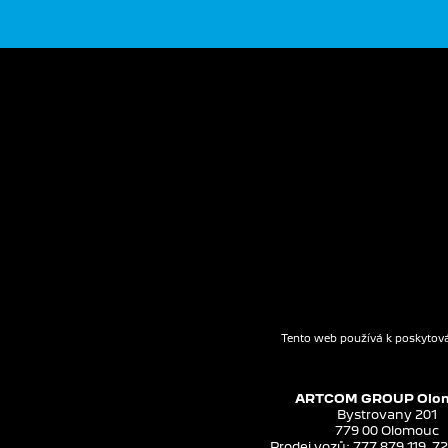
Tento web používá k poskytová
ARTCOM GROUP Olo
Bystrovany 201
779 00 Olomouc
Prodej vozů: 777 879 119, 72