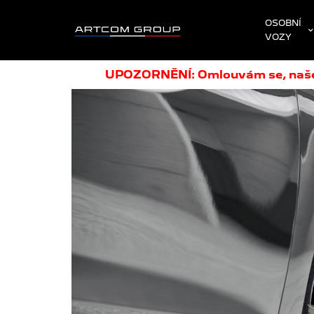
OSOBNÍ
VOZY
UPOZORNĚNÍ: Omlouvám se, naše p