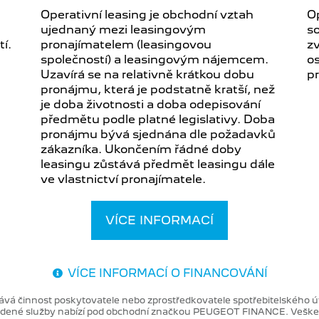
Operativní leasing je obchodní vztah
Op
ujednaný mezi leasingovým
s
í.
pronajímatelem (leasingovou
z
společností) a leasingovým nájemcem.
o
Uzavírá se na relativně krátkou dobu
p
pronájmu, která je podstatně kratší, než
je doba životnosti a doba odepisování
předmětu podle platné legislativy. Doba
pronájmu bývá sjednána dle požadavků
zákazníka. Ukončením řádné doby
leasingu zůstává předmět leasingu dále
ve vlastnictví pronajímatele.
VÍCE INFORMACÍ
VÍCE INFORMACÍ O FINANCOVÁNÍ
nává činnost poskytovatele nebo zprostředkovatele spotřebitelského
uvedené služby nabízí pod obchodní značkou PEUGEOT FINANCE. Veške