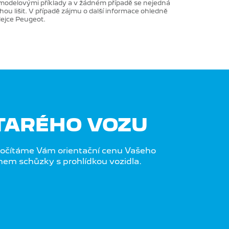
modelovými příklady a v žádném případě se nejedná
ou lišit. V případě zájmu o další informace ohledně
dejce Peugeot.
TARÉHO VOZU
očítáme Vám orientační cenu Vašeho
hem schůzky s prohlídkou vozidla.