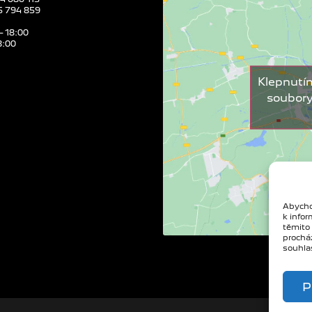
25 794 859
– 18:00
8:00
Klepnutí
soubory
Abycho
k infor
těmito
prochá
souhlas
P