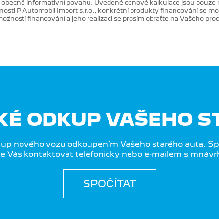
cí obecně informativní povahu. Uvedené cenové kalkulace jsou pouze 
osti P Automobil Import s.r.o., konkrétní produkty financování se moh
ožností financování a jeho realizaci se prosím obraťte na Vašeho pro
AKÉ ODKUP VAŠEHO S
p nového vozu odkoupením Vašeho starého auta. Sp
e Vás kontaktovat telefonicky nebo e-mailem s mnávr
SPOČÍTAT