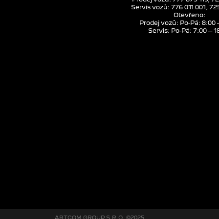
Servis vozů: 776 011 001, 7
Otevřeno:
Prodej vozů: Po-Pá: 8:00 
Servis: Po-Pá: 7:00 – 1
ARTCOM GROUP S.R.O. ©2025