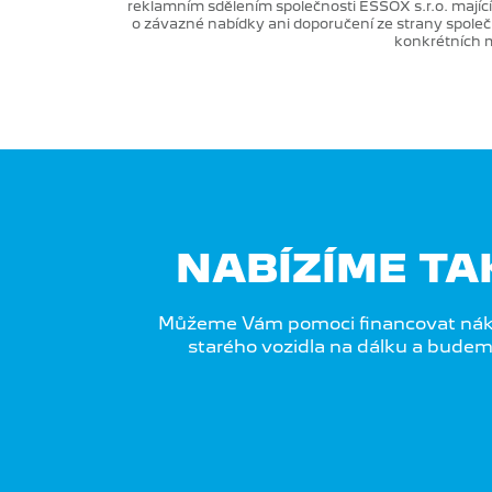
reklamním sdělením společnosti ESSOX s.r.o. mají
o závazné nabídky ani doporučení ze strany společn
konkrétních m
NABÍZÍME T
Můžeme Vám pomoci financovat náku
starého vozidla na dálku a budem