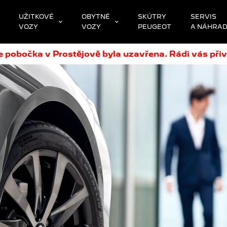
UŽITKOVÉ
OBYTNÉ
SKÚTRY
SERVIS
VOZY
VOZY
PEUGEOT
A NÁHRADN
obočka v Prostějově byla uzavřena. Rádi vás přiv