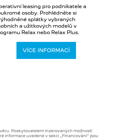
erativní leasing pro podnikatele a
oukromé osoby. Prohlédněte si
výhodněné splátky vybraných
sobních a užitkových modelů v
rogramu Relax nebo Relax Plus.
VÍCE INFORMACÍ
 úvěru. Poskytovatelem inzerovaných možností
ré informace uvedené v sekci „Financování“ jsou